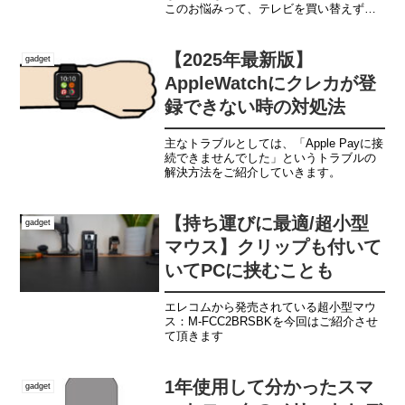
このお悩みって、テレビを買い替えずと
も拡張端子のようなものを購入するだけ
で簡単解決できるんです。今回は、簡単
解決方法をご紹介していきます。
【2025年最新版】
gadget
(adsbygoogle...
AppleWatchにクレカが登
録できない時の対処法
主なトラブルとしては、「Apple Payに接
続できませんでした」というトラブルの
解決方法をご紹介していきます。
【持ち運びに最適/超小型
gadget
マウス】クリップも付いて
いてPCに挟むことも
エレコムから発売されている超小型マウ
ス：M-FCC2BRSBKを今回はご紹介させ
て頂きます
1年使用して分かったスマ
gadget