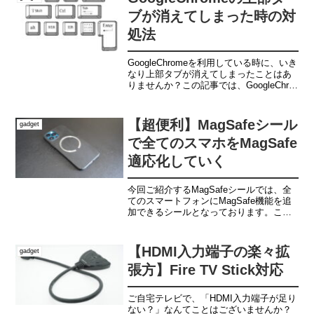
ブが消えてしまった時の対
処法
GoogleChromeを利用している時に、いき
なり上部タブが消えてしまったことはあ
りませんか？この記事では、GoogleChrタ
ブを戻す方法を解説させて頂きます。
【超便利】MagSafeシール
gadget
で全てのスマホをMagSafe
適応化していく
今回ご紹介するMagSafeシールでは、全
てのスマートフォンにMagSafe機能を追
加できるシールとなっております。これ
まで諦めていたお気に入りのケースや
MagSafe機能使えなかった方は非常に相
性の良い商品になりますので、ぜひ参考
【HDMI入力端子の楽々拡
gadget
にしてみてください。
張方】Fire TV Stick対応
ご自宅テレビで、「HDMI入力端子が足り
ない？」なんてことはございませんか？