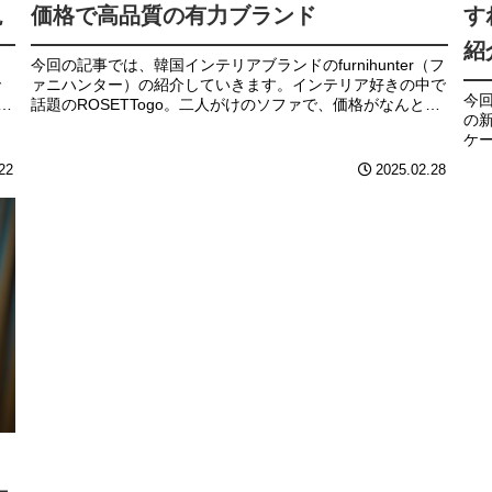
現
価格で高品質の有力ブランド
す
紹
今回の記事では、韓国インテリアブランドのfurnihunter（フ
で
ァニハンター）の紹介していきます。インテリア好きの中で
今
、
話題のROSETTogo。二人がけのソファで、価格がなんと30
の
万円越えと、なかなか手が出せない価格の設定になっている
ケ
ので...
立
22
2025.02.28
ない