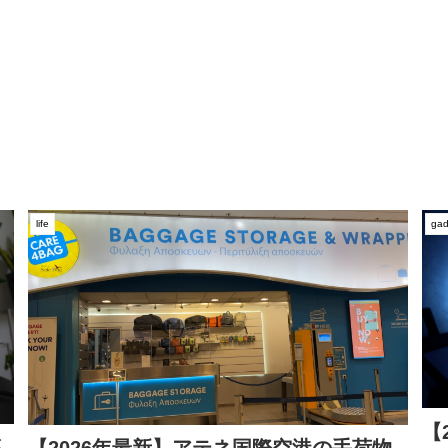
life
gad
【