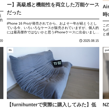
ー】高級感と機能性を両立した万能ケース
A
だった
時
近
的
iPhone 16 Proが発売されてから、およそ一年が経とうとし
ッ
この
ている今、いろいろなケースが販売されていますが、個人的
ず
ちの
には最高傑作ではないかと思うiPhoneケースに出会いました
と
ので、今回ご紹介していきます。
ま
20
2025.08.15
life
gad
【furnihunterで実際に購入してみた】低
N