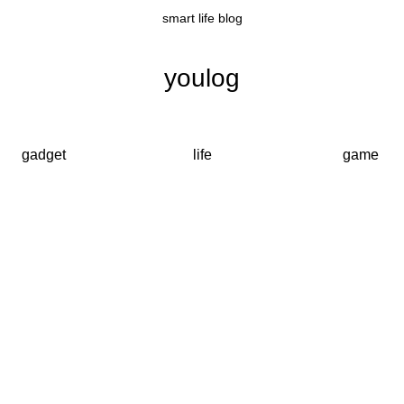
smart life blog
youlog
gadget
life
game