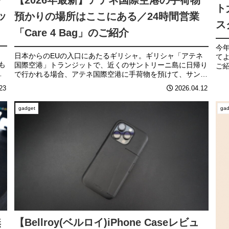
【2026年最新】アテネ国際空港の手荷物
ト
ッ
預かりの場所はここにある／24時間営業
ス
「Care 4 Bag」のご紹介
今
日本からのEUの入口にあたるギリシャ。ギリシャ「アテネ
て
も
国際空港」トランジットで、近くのサントリーニ島に日帰り
ご
さ
で行かれる場合、アテネ国際空港に手荷物を預けて、サント
ご
想
リーニ島の観光を検討されている方も多いのではないでしょ
クし
23
2026.04.12
うか。そんな時に役立つ、...
gadget
gad
無
【Bellroy(ベルロイ)iPhone Caseレビュ