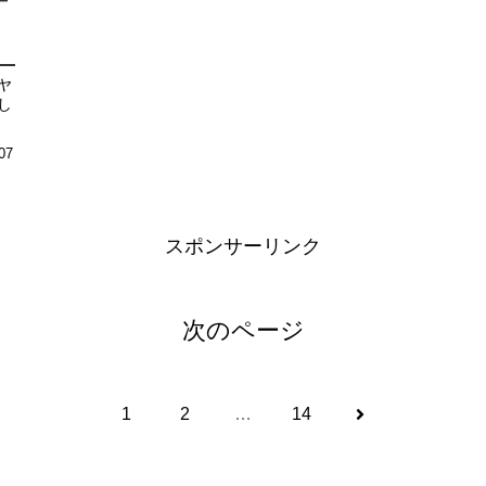
ー
ヤ
し
07
スポンサーリンク
次のページ
次
1
2
…
14
へ