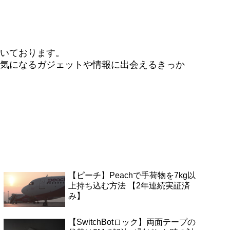
いております。
気になるガジェットや情報に出会えるきっか
【ピーチ】Peachで手荷物を7kg以
上持ち込む方法 【2年連続実証済
み】
【SwitchBotロック】両面テープの