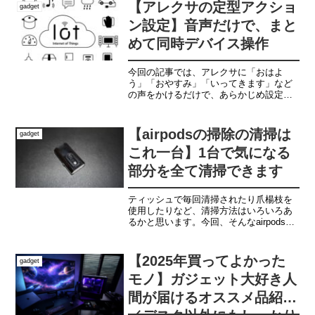
【アレクサの定型アクショ
gadget
ン設定】音声だけで、まと
めて同時デバイス操作
今回の記事では、アレクサに「おはよ
う」「おやすみ」「いってきます」など
の声をかけるだけで、あらかじめ設定し
ておいた動作がまとまって作動する方法
をご紹介させていただきます。
【airpodsの掃除の清掃は
gadget
これ一台】1台で気になる
部分を全て清掃できます
ティッシュで毎回清掃されたり爪楊枝を
使用したりなど、清掃方法はいろいろあ
るかと思います。今回、そんなairpodsの
清掃を１つのアイテムで完結させられる
ものを発見いたしましたので、ご紹介さ
せて頂きます。
【2025年買ってよかった
gadget
モノ】ガジェット大好き人
間が届けるオススメ品紹介