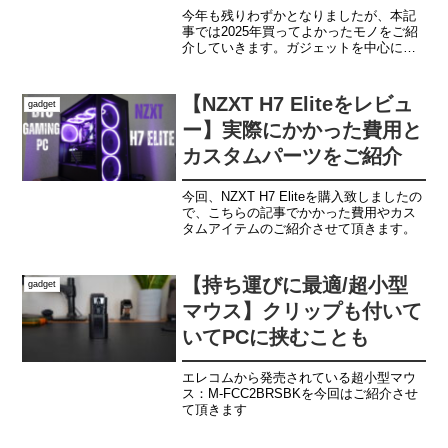
／デスク以外にもしっかり
今年も残りわずかとなりましたが、本記
使える様々商品まで
事では2025年買ってよかったモノをご紹
介していきます。ガジェットを中心にご
紹介していきますが、日用生活でも使え
るものまで幅広くご紹介していきますの
で、気になるものをあれば是非チェック
【NZXT H7 Eliteをレビュ
gadget
してみてください。I...
ー】実際にかかった費用と
カスタムパーツをご紹介
今回、NZXT H7 Eliteを購入致しましたの
で、こちらの記事でかかった費用やカス
タムアイテムのご紹介させて頂きます。
【持ち運びに最適/超小型
gadget
マウス】クリップも付いて
いてPCに挟むことも
エレコムから発売されている超小型マウ
ス：M-FCC2BRSBKを今回はご紹介させ
て頂きます