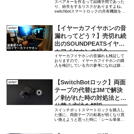
スペアキーを作るって結構手間であった
り、紛失をするリスクがありますよね。
switchbotスマートロックの共有機能を使
えば、手間なくリスクなく自宅の開け閉
めができる人を増やすことができるよに
なります。
【イヤーカフイヤホンの音
gadget
漏れってどう？】売切れ続
出のSOUNDPEATSイヤー
カフイヤホンの紹介
イヤーカフイヤホンの音漏れも検証して
おりますので、イヤーカフイヤホンの購
入を検討している方の参考になれば嬉し
いです。
【SwitchBotロック】両面
gadget
テープの代替は3Mで解決
／剥がれた時の対処法と貼
り替え方法を解説
スイッチボットスマートロックを購入し
た後に、両面テープの粘着が弱くなり買
い換えようと思った時に「シール単体」
の販売がないなと思った方は多いのでは
ないでしょうか？