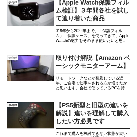
【Apple Watch保護フィル
gadget
ム検証】３年間各社を試し
て辿り着いた商品
019年から2022年まで、「保護フィル
ム」「保護ケース」を使ってきて、Apple
Watchの魅力をそのまま使いたいと思う
方におすすめできる商品を見つけたの
で、各商品をメリットやデメリットを含
めて紹介していきたいと思います。
取り付け解説【Amazon ベ
gadget
ーシックモニターアーム】
リモートワークなどが普及している近
年、ご自宅で仕事をされる方が増えたか
と思います。会社で使っているPCを持ち
帰り、会社と同じように作業をすること
ももちろんですが、せっかく自宅で仕事
をするのであれば、より生産性高めて働
【PS5新型と旧型の違いを
gadget
ける環境作りに力を入れる...
解説】違いを理解して購入
したい方必見です
これまで購入を検討できない状態が続い