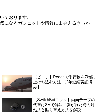
いております。
気になるガジェットや情報に出会えるきっか
【ピーチ】Peachで手荷物を7kg以
上持ち込む方法 【2年連続実証済
み】
【SwitchBotロック】両面テープの
代替は3Mで解決／剥がれた時の対
処法と貼り替え方法を解説