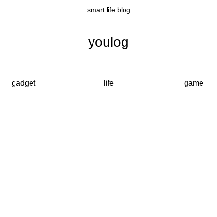
smart life blog
youlog
gadget
life
game