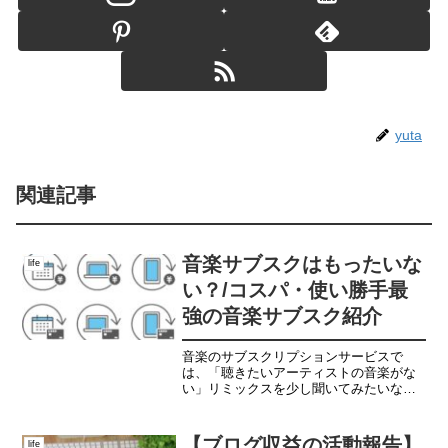
yuta
関連記事
音楽サブスクはもったいな
life
い？/コスパ・使い勝手最
強の音楽サブスク紹介
音楽のサブスクリプションサービスで
は、「聴きたいアーティストの音楽がな
い」リミックスを少し聞いてみたいなど
いろいろな希望がありますよね。そんな
希望を全て叶えるサブスクリプションを
今回はご紹介していきます。
【ブログ収益の活動報告】
life