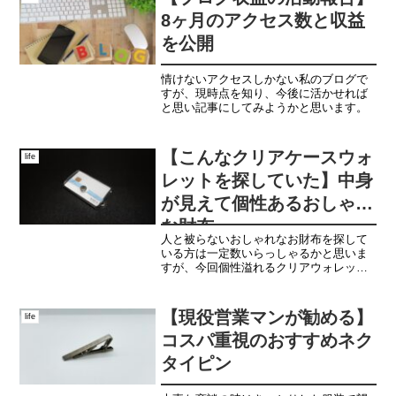
8ヶ月のアクセス数と収益
を公開
情けないアクセスしかない私のブログで
すが、現時点を知り、今後に活かせれば
と思い記事にしてみようかと思います。
【こんなクリアケースウォ
life
レットを探していた】中身
が見えて個性あるおしゃれ
な財布
人と被らないおしゃれなお財布を探して
いる方は一定数いらっしゃるかと思いま
すが、今回個性溢れるクリアウォレット
を発見いたしましたので、ご紹介させて
いただきます。長いこと同じ財布を使っ
ており、用途に分けて財布を使い分けた
【現役営業マンが勧める】
life
い方や人と全く被らない斬...
コスパ重視のおすすめネク
タイピン