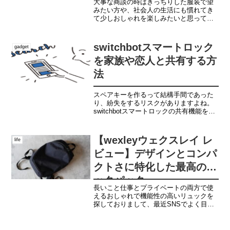
大事な商談の時はきっちりした服装で望
みたい方や、社会人の生活にも慣れてき
て少しおしゃれを楽しみたいと思ってい
る方は、是非最後まで見ていってくださ
ったら幸いです。｜ネクタイピンとはま
ず、ご紹介していきたいのはネクタイピ
switchbotスマートロック
gadget
ンの役割です。毎日のスー...
を家族や恋人と共有する方
法
スペアキーを作るって結構手間であった
り、紛失をするリスクがありますよね。
switchbotスマートロックの共有機能を使
えば、手間なくリスクなく自宅の開け閉
めができる人を増やすことができるよに
なります。
【wexleyウェクスレイ レ
life
ビュー】デザインとコンパ
クトさに特化した最高のバ
ックパック
長いこと仕事とプライベートの両方で使
えるおしゃれで機能性の高いリュックを
探しておりまして、最近SNSでよく目に
するwexley（ウェクスレイ）を購入して
みたところ、完璧なデザインも機能性も
最高のもので出会えましたのでこちらの