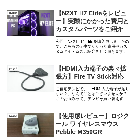
ていて、連絡の確認がしにくいことなと
思う方は思いのほか多いのではないでし
ょうか？
【NZXT H7 Eliteをレビュ
gadget
ー】実際にかかった費用と
カスタムパーツをご紹介
今回、NZXT H7 Eliteを購入致しましたの
で、こちらの記事でかかった費用やカス
タムアイテムのご紹介させて頂きます。
【HDMI入力端子の楽々拡
gadget
張方】Fire TV Stick対応
ご自宅テレビで、「HDMI入力端子が足り
ない？」なんてことはございませんか？
このお悩みって、テレビを買い替えずと
も拡張端子のようなものを購入するだけ
で簡単解決できるんです。今回は、簡単
解決方法をご紹介していきます。
【使用感レビュー】ロジク
gadget
(adsbygoogle...
ール ワイヤレスマウス
Pebble M350GR