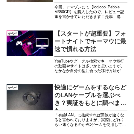
今回、アマゾンにて【logicool Pebble
M350GR】を購入したので、レビュー記
事を書かせていただきます！是非、購入
を検討しておりましたら参考になれば幸
いです。｜Pebble M350GRの強みとはこ
の商品のいちばんの強みは、な...
【スタートが超重要】フォ
gadget
ートナイトでキーマウに最
速で慣れる方法
YouTubeやグーグル検索でキーマウ移行
の動画やサイトは多いかと思いますが、
なかなか自分の型に合った移行方法が見
つかないと感じる方は多いのではないで
しょうか？そんな方に、私なりのキーマ
ウにスムーズに移行できる方法をご紹介
快適にゲームをするならど
gadget
させて頂きます。
のLANケーブルを選ぶべ
き？実証をもとに調べまし
た
「有線LAN」に接続すれば回線が速くな
ると言われておりますが、実際にどれく
らい速くなるのかPCゲームを使用して実
験致しましたので、こちらの記事でご紹