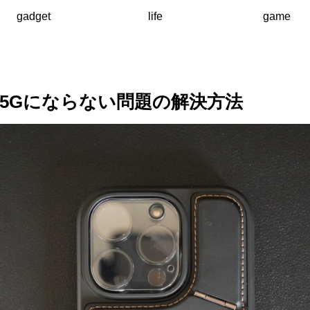
gadget
life
game
で5Gにならない問題の解決方法