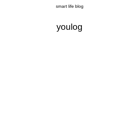
smart life blog
youlog