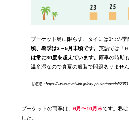
プーケット島に限らず、タイには3つの季
頃、暑季は3～5月末頃です。
英語では「H
は常に30度を超えています。
雨季の時期も
温多湿なので真夏の服装で問題ありませ
引用元：https://www.travelwith.jp/city-phuket/special/2353
プーケットの雨季は、
6月〜10月末
です。私は
した。