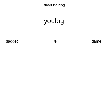
smart life blog
youlog
gadget
life
game